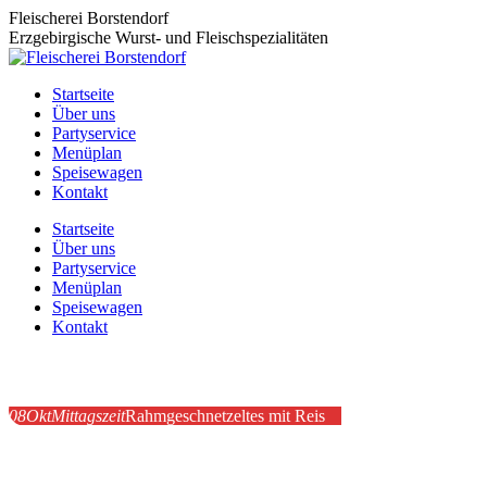
Zum
Fleischerei Borstendorf
Inhalt
Erzgebirgische Wurst- und Fleischspezialitäten
springen
Startseite
Über uns
Partyservice
Menüplan
Speisewagen
Kontakt
Startseite
Über uns
Partyservice
Menüplan
Speisewagen
Kontakt
Mittwoch
08
Okt
Mittagszeit
Rahmgeschnetzeltes mit Reis