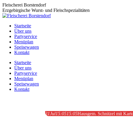
Zum
Fleischerei Borstendorf
Inhalt
Erzgebirgische Wurst- und Fleischspezialitäten
springen
Startseite
Über uns
Partyservice
Menüplan
Speisewagen
Kontakt
Startseite
Über uns
Partyservice
Menüplan
Speisewagen
Kontakt
Freitag
31
Jul
15:05
15:05
Hausgem. Schnitzel mit Karto